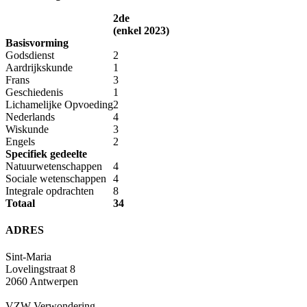
2de
(enkel 2023)
Basisvorming
Godsdienst
2
Aardrijkskunde
1
Frans
3
Geschiedenis
1
Lichamelijke Opvoeding
2
Nederlands
4
Wiskunde
3
Engels
2
Specifiek gedeelte
Natuurwetenschappen
4
Sociale wetenschappen
4
Integrale opdrachten
8
Totaal
34
ADRES
Sint-Maria
Lovelingstraat 8
2060 Antwerpen
VZW Verwondering