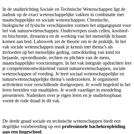
In de studierichting Sociale en Technische Wetenschappen ligt de
nadruk op de exact wetenschappelijke vakken in combinatie met
maatschappelijke en sociale wetenschappen. Chemische,
biologische of fysische verschijnselen vormen het uitgangspunt voor
het vak natuurwetenschappen. Onderwerpen zoals cellen, koolstof-
en biochemie, dynamica en de werking van het menselijk lichaam
komen aan bod. Labowerk zet de theorie om in de praktijk. In het
vak sociale wetenschappen maak je kennis met thema’s als
invloeden op het menselijke gedrag, ontwikkeling van kind tot
bejaarde, opvoedkunde, rechten en plichten van de mens,
maatschappelijke voorzieningen. In het vak integrale opdrachten leer
je competentieontwikkelend vanuit natuurwetenschappen, sociale
wetenschappen of voeding. Je leert sociaal wetenschappelijke en
natuurwetenschappelijke thema’s onderzoeken. Je organiseert
activiteiten voor verschillende doelgroepen. Je wordt begeleid in het
leren bereiden van maaltijden. Je wordt vaardiger in mondeling
presenteren. Nadenken over je eigen leren en je studieloopbaan
vormt de rode draad in dit vak.
De derde graad sociale en technische wetenschappen biedt een
degelijke voorbereiding op een
professionele bacheloropleiding
aan een hogeschool
.